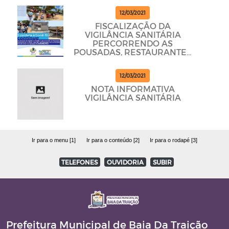
12/03/2021
FISCALIZAÇÃO DA
VIGILÂNCIA SANITÁRIA
PERCORRENDO AS
POUSADAS, RESTAURANTES
E BARES PARA DAR
CUMPRINDO OS
12/03/2021
PROTOCOLOS
NOTA INFORMATIVA
VIGILÂNCIA SANITÁRIA
Ir para o menu [1]
Ir para o conteúdo [2]
Ir para o rodapé [3]
TELEFONES
OUVIDORIA
SUBIR
Prefeitura Municipal de Baia Da Traição