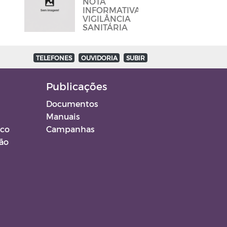
NOTA
E BARES
INFORMATIVA
PARA DAR
VIGILÂNCIA
CUMPRINDO
SANITÁRIA
OS
PROTOCOLOS
TELEFONES
OUVIDORIA
SUBIR
Publicações
Documentos
Manuais
ico
Campanhas
ção