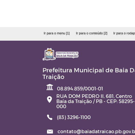
Ir para o menu [1]
Ir para o conteúdo [2]
Ir para o rodap
Prefeitura Municipal de Baia D
Traição
08.894.859/0001-01
RUA DOM PEDRO II, 681, Centro
Baía da Traição / PB - CEP: 58295-
000
(83) 3296-1100
contato@baiadatraicao.pb.gov.b