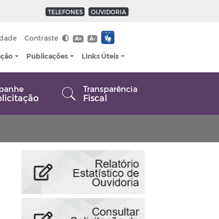
TELEFONES
OUVIDORIA
idade
Contraste
A+
A-
ação
Publicações
Links Úteis
panhe
Transparência
olicitação
Fiscal