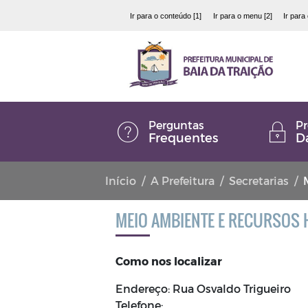
Ir para o conteúdo [1]
Ir para o menu [2]
Ir para
Perguntas
Pr
Frequentes
D
Início
A Prefeitura
Secretarias
MEIO AMBIENTE E RECURSOS 
Como nos localizar
Endereço: Rua Osvaldo Trigueiro
Telefone: