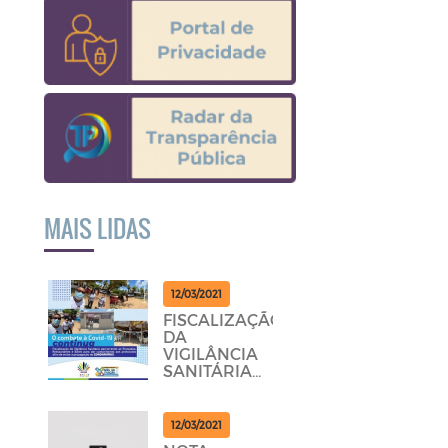
MAIS LIDAS
12/03/2021
FISCALIZAÇÃO
DA
VIGILÂNCIA
SANITÁRIA
PERCORRENDO
AS
POUSADAS,
12/03/2021
RESTAURANTES