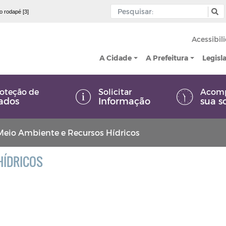
 o rodapé [3]
Acessibil
A Cidade
A Prefeitura
Legisl
oteção de
Solicitar
Acom
ados
Informação
sua s
Meio Ambiente e Recursos Hídricos
HÍDRICOS