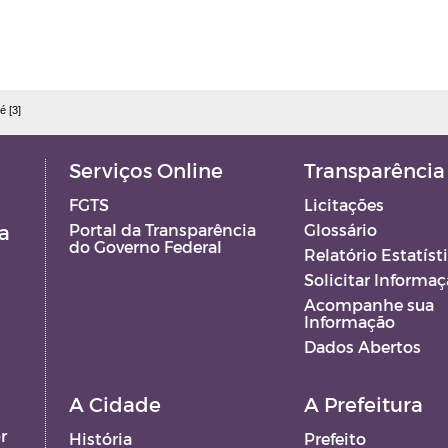
é [3]
Serviços Online
Transparência
FGTS
Licitações
a
Portal da Transparência
Glossário
do Governo Federal
Relatório Estatíst
Solicitar Informa
Acompanhe sua
Informação
Dados Abertos
A Cidade
A Prefeitura
r
História
Prefeito