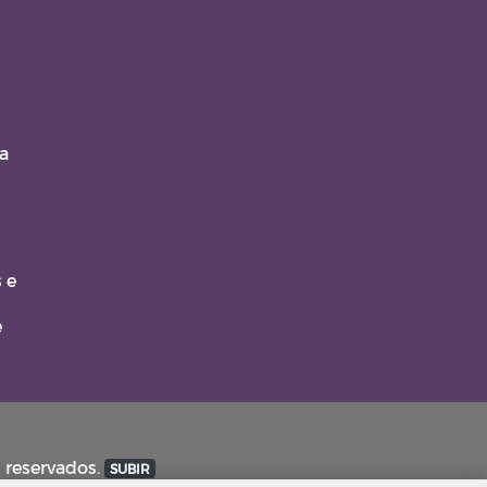
a
 e
e
s reservados.
SUBIR