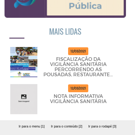
MAIS LIDAS
12/03/2021
FISCALIZAÇÃO DA
VIGILÂNCIA SANITÁRIA
PERCORRENDO AS
POUSADAS, RESTAURANTES
E BARES PARA DAR
CUMPRINDO OS
12/03/2021
PROTOCOLOS
NOTA INFORMATIVA
VIGILÂNCIA SANITÁRIA
Ir para o menu [1]
Ir para o conteúdo [2]
Ir para o rodapé [3]