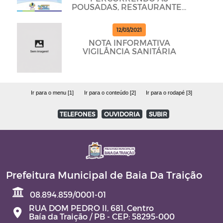
POUSADAS, RESTAURANTES
E BARES PARA DAR
CUMPRINDO OS
12/03/2021
PROTOCOLOS
NOTA INFORMATIVA
VIGILÂNCIA SANITÁRIA
Ir para o menu [1]
Ir para o conteúdo [2]
Ir para o rodapé [3]
TELEFONES
OUVIDORIA
SUBIR
Prefeitura Municipal de Baia Da Traição
08.894.859/0001-01
RUA DOM PEDRO II, 681, Centro
Baía da Traição / PB - CEP: 58295-000