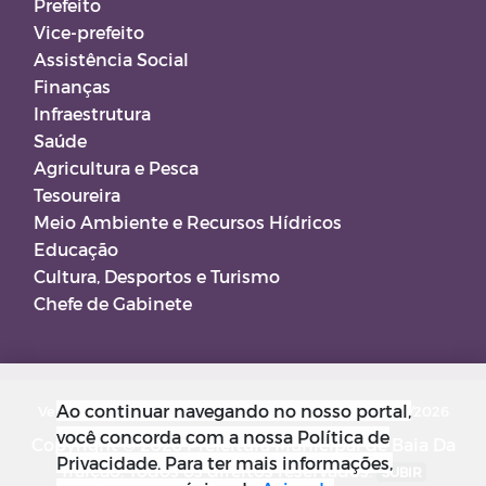
Prefeito
Vice-prefeito
Assistência Social
Finanças
Infraestrutura
Saúde
Agricultura e Pesca
Tesoureira
Meio Ambiente e Recursos Hídricos
Educação
Cultura, Desportos e Turismo
Chefe de Gabinete
Ao continuar navegando no nosso portal,
Versão do Sistema: 5.0.267
Data da Versão: 18/03/2026
você concorda com a nossa Política de
Copyright © 2026 Prefeitura Municipal de Baia Da
Privacidade. Para ter mais informações,
Traição. Todos os direitos reservados.
SUBIR