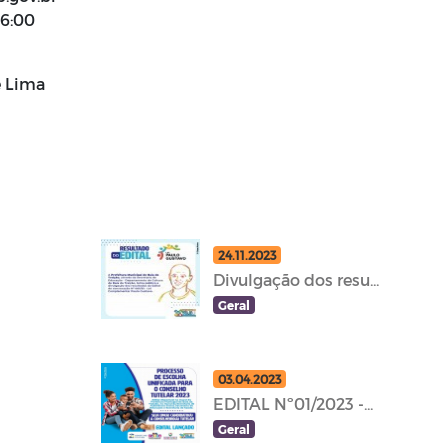
16:00
e Lima
24.11.2023
Divulgação dos resu...
Geral
03.04.2023
EDITAL Nº01/2023 -...
Geral