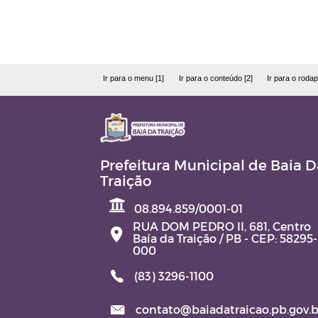
Ir para o menu [1]
Ir para o conteúdo [2]
Ir para o rodap
Prefeitura Municipal de Baia D
Traição
08.894.859/0001-01
RUA DOM PEDRO II, 681, Centro
Baía da Traição / PB - CEP: 58295-
000
(83) 3296-1100
contato@baiadatraicao.pb.gov.b