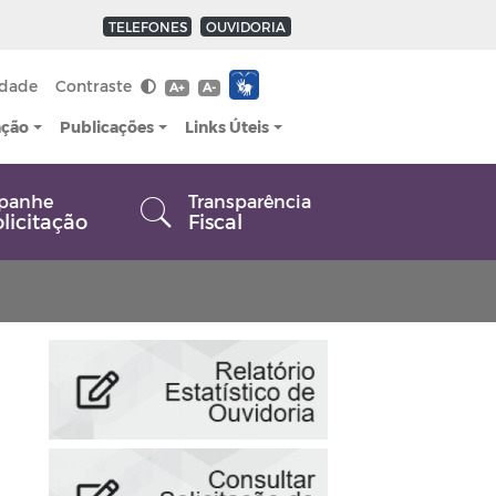
TELEFONES
OUVIDORIA
idade
Contraste
A+
A-
ação
Publicações
Links Úteis
panhe
Transparência
olicitação
Fiscal