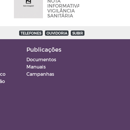
NOTA
E BARES
INFORMATIVA
PARA DAR
VIGILÂNCIA
CUMPRINDO
SANITÁRIA
OS
PROTOCOLOS
TELEFONES
OUVIDORIA
SUBIR
Publicações
Documentos
Manuais
ico
Campanhas
ção