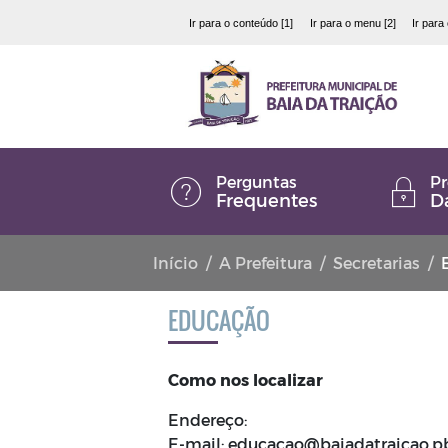
Ir para o conteúdo [1]
Ir para o menu [2]
Ir para
Perguntas
Pr
Frequentes
D
Início
A Prefeitura
Secretarias
EDUCAÇÃO
Como nos localizar
Endereço:
E-mail: educacao@baiadatraicao.pb