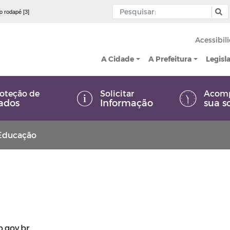
 o rodapé [3]
Acessibil
A Cidade
A Prefeitura
Legisl
oteção de
Solicitar
Acom
ados
Informação
sua s
Educação
.gov.br