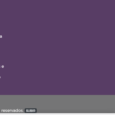
a
 e
e
s reservados.
SUBIR