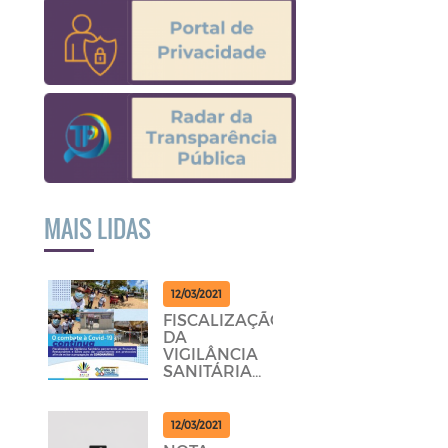
MAIS LIDAS
12/03/2021
FISCALIZAÇÃO
DA
VIGILÂNCIA
SANITÁRIA
PERCORRENDO
AS
POUSADAS,
12/03/2021
RESTAURANTES