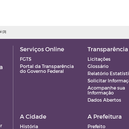
é [3]
Serviços Online
Transparência
FGTS
Licitações
a
Portal da Transparência
Glossário
do Governo Federal
Relatório Estatíst
Solicitar Informa
Acompanhe sua
Informação
Dados Abertos
A Cidade
A Prefeitura
r
História
Prefeito