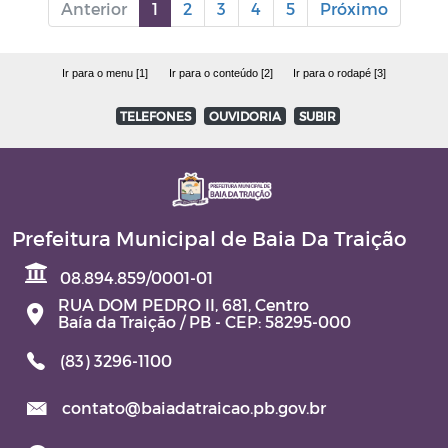
Anterior
1
2
3
4
5
Próximo
Ir para o menu [1]
Ir para o conteúdo [2]
Ir para o rodapé [3]
TELEFONES
OUVIDORIA
SUBIR
Prefeitura Municipal de Baia Da Traição
08.894.859/0001-01
RUA DOM PEDRO II, 681, Centro
Baía da Traição / PB - CEP: 58295-000
(83) 3296-1100
contato@baiadatraicao.pb.gov.br