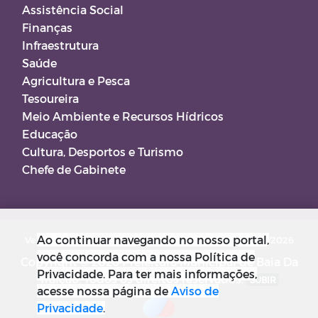
Assistência Social
Finanças
Infraestrutura
Saúde
Agricultura e Pesca
Tesoureira
Meio Ambiente e Recursos Hídricos
Educação
Cultura, Desportos e Turismo
Chefe de Gabinete
Ao continuar navegando no nosso portal,
Versão do Sistema: 5.0.267
Data da Versão: 18/03/2026
você concorda com a nossa Política de
Copyright © 2026 Prefeitura Municipal de Baia Da
Privacidade. Para ter mais informações,
Traição. Todos os direitos reservados.
SUBIR
acesse nossa página de
Aviso de
Privacidade
.