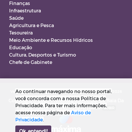
Finanças
Infraestrutura
Saúde
Agricultura e Pesca
Tesoureira
Meio Ambiente e Recursos Hídricos
Educação
Cultura, Desportos e Turismo
Chefe de Gabinete
Ao continuar navegando no nosso portal,
Versão do Sistema: 5.0.267
Data da Versão: 18/03/2026
você concorda com a nossa Política de
Copyright © 2026 Prefeitura Municipal de Baia Da
Privacidade. Para ter mais informações,
Traição. Todos os direitos reservados.
SUBIR
acesse nossa página de
Aviso de
Privacidade
.
Ok, entendi!