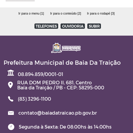
Ir para o menu [1]
Ir para o conteúdo [2]
Ir para o rodapé [3]
TELEFONES
OUVIDORIA
SUBIR
Prefeitura Municipal de Baia Da Traição
08.894.859/0001-01
RUA DOM PEDRO II, 681, Centro
Baía da Traição / PB - CEP: 58295-000
(83) 3296-1100
contato@baiadatraicao.pb.gov.br
Segunda à Sexta: De 08:00hs às 14:00hs