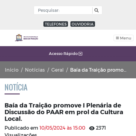
TELEFONES
OUVIDORIA
Menu
Acesso Rápido
Início
Notícias
Geral
Baía da Traição promove I Plenária de Discussão do PAAR em prol da Cultura Local.
NOTÍCIA
Baía da Traição promove I Plenária de
Discussão do PAAR em prol da Cultura
Local.
Publicado em
10/05/2024 às 15:00
2371
Visualizações