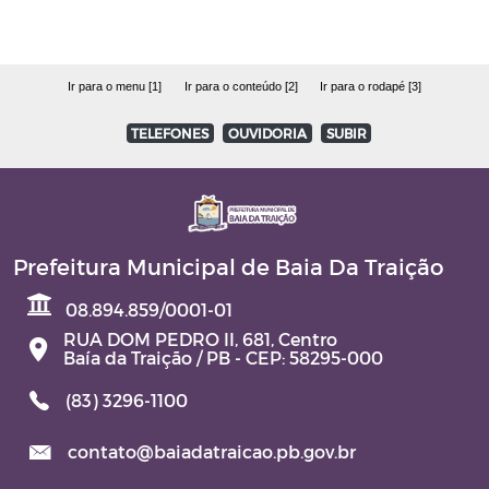
Ir para o menu [1]
Ir para o conteúdo [2]
Ir para o rodapé [3]
TELEFONES
OUVIDORIA
SUBIR
Prefeitura Municipal de Baia Da Traição
08.894.859/0001-01
RUA DOM PEDRO II, 681, Centro
Baía da Traição / PB - CEP: 58295-000
(83) 3296-1100
contato@baiadatraicao.pb.gov.br