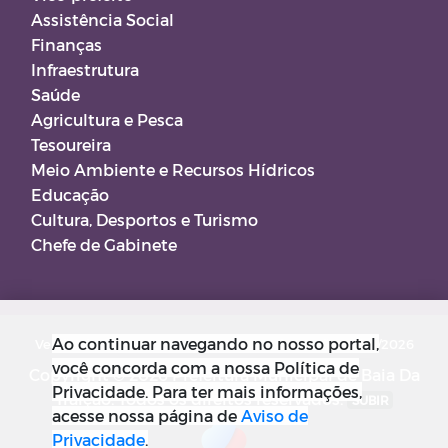
Assistência Social
Finanças
Infraestrutura
Saúde
Agricultura e Pesca
Tesoureira
Meio Ambiente e Recursos Hídricos
Educação
Cultura, Desportos e Turismo
Chefe de Gabinete
Ao continuar navegando no nosso portal,
Versão do Sistema: 5.0.267
Data da Versão: 18/03/2026
você concorda com a nossa Política de
Copyright © 2026 Prefeitura Municipal de Baia Da
Privacidade. Para ter mais informações,
Traição. Todos os direitos reservados.
SUBIR
acesse nossa página de
Aviso de
Privacidade
.