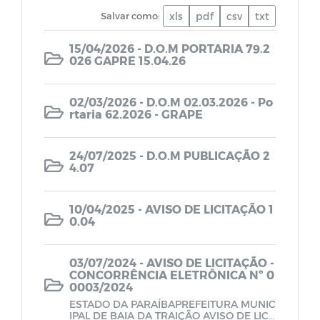
LOA - Lei Orçamentária Anual
Salvar como:
xls
pdf
csv
txt
15/04/2026 - D.O.M PORTARIA 79.2
PPA - Plano Plurianual
026 GAPRE 15.04.26
Relatório de Gestão Fiscal - RGF
02/03/2026 - D.O.M 02.03.2026 - Po
rtaria 62.2026 - GRAPE
Relatório Resumido da Execução
Orçamentária - RREO
24/07/2025 - D.O.M PUBLICAÇÃO 2
4.07
Quadro Detalhado da Despesa - QDD
10/04/2025 - AVISO DE LICITAÇÃO 1
0.04
PCA - Prestação de Contas Anual
03/07/2024 - AVISO DE LICITAÇÃO -
LAI (Lei de Acesso à Informação)
CONCORRÊNCIA ELETRÔNICA Nº 0
0003/2024
ESTADO DA PARAÍBAPREFEITURA MUNIC
Lei Orgânica
IPAL DE BAIA DA TRAIÇÃO AVISO DE LICI