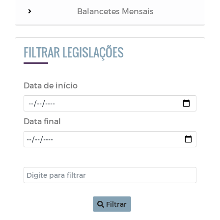
Balancetes Mensais
NOTIFICAÇÃO
FILTRAR LEGISLAÇÕES
LGPD
Data de início
ATA - FUNDEB
PORTARIA
Data final
RESOLUÇÃO
Decretos (COVID-19)
LDO - Lei de Diretrizes Orçamentárias
Filtrar