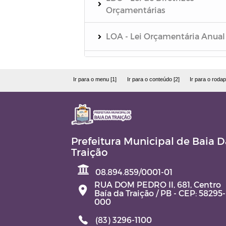
Orçamentárias
LOA - Lei Orçamentária Anual
PPA - Plano Plurianual
Ir para o menu [1]
Ir para o conteúdo [2]
Ir para o rodap
Relatório de Gestão Fiscal - R
Relatório Resumido da
Execução Orçamentária - RR
Prefeitura Municipal de Baia D
Traição
Quadro Detalhado da Despesa
QDD
08.894.859/0001-01
RUA DOM PEDRO II, 681, Centro
Baía da Traição / PB - CEP: 58295-
PCA - Prestação de Contas
000
Anual
(83) 3296-1100