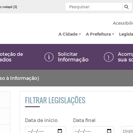
 o rodapé [3]
Acessibil
A Cidade
A Prefeitura
Legisl
oteção de
Solicitar
Acom
ados
Informação
sua s
sso à Informação)
FILTRAR LEGISLAÇÕES
Data de início
Data final