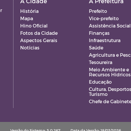
A Cidade
A Prefeitura
r
História
Prefeito
Mapa
Vice-prefeito
Hino Oficial
Assistência Social
Fotos da Cidade
Finanças
Aspectos Gerais
Infraestrutura
Notícias
Saúde
Agricultura e Pesc
Tesoureira
Meio Ambiente e
Recursos Hídricos
VA
Educação
S
Cultura, Desportos
Turismo
Chefe de Gabinet
Versão do Sistema: 5.0.267
Data da Versão: 18/03/2026