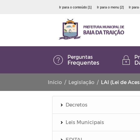
Ir para o conteúdo [1]
Ir para o menu [2]
Ir para
Perguntas
Pr
Frequentes
D
Início
Legislação
LAI (Lei de Ace
Decretos
Leis Municipais
EDITAL