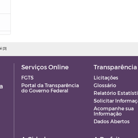
é [3]
GF
Serviços Online
Transparência
FGTS
Licitações
EO
a
Portal da Transparência
Glossário
do Governo Federal
Relatório Estatíst
 -
Solicitar Informa
Acompanhe sua
Informação
Dados Abertos