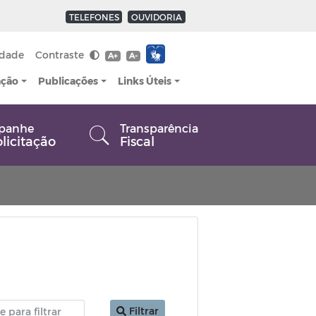
TELEFONES
OUVIDORIA
idade
Contraste
A+
A-
ação
Publicações
Links Úteis
panhe
Transparência
olicitação
Fiscal
Filtrar