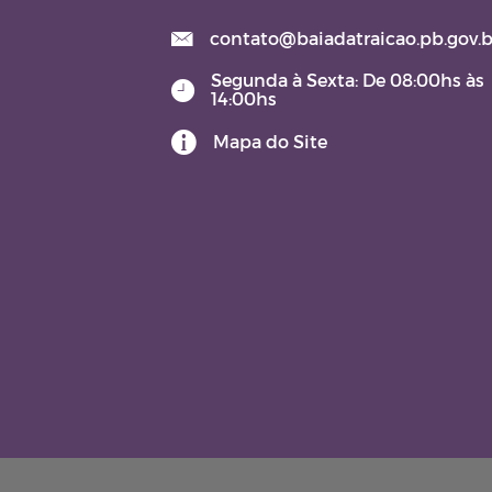
LAI (Lei de Acesso à
Informação)
contato@baiadatraicao.pb.gov.b
Segunda à Sexta: De 08:00hs às
Lei Orgânica
14:00hs
Mapa do Site
Contratos e Aditivos
DOM - Diário Oficial do
Município
JARI – JUNTA ADMINISTRATI
DE RECURSOS DE INFRAÇÕE
TERMO DE POSSE
Aviso de Licitação