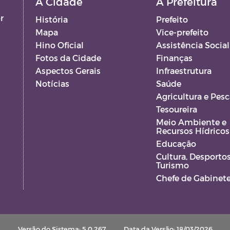
A Cidade
A Prefeitura
r
História
Prefeito
Mapa
Vice-prefeito
Hino Oficial
Assistência Social
Fotos da Cidade
Finanças
Aspectos Gerais
Infraestrutura
Notícias
Saúde
Agricultura e Pesc
Tesoureira
Meio Ambiente e
Recursos Hídricos
VA
Educação
S
Cultura, Desportos
Turismo
Chefe de Gabinet
Versão do Sistema: 5.0.267
Data da Versão: 18/03/2026