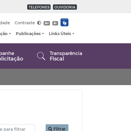
TELEFONES
OUVIDORIA
idade
Contraste
A+
A-
ação
Publicações
Links Úteis
panhe
Transparência
olicitação
Fiscal
Filtrar