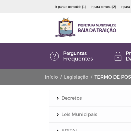
Ir para o conteúdo [1]
Ir para o menu [2]
Ir para
Perguntas
Pr
Frequentes
D
Início
Legislação
TERMO DE PO
Decretos
Leis Municipais
EDITAL