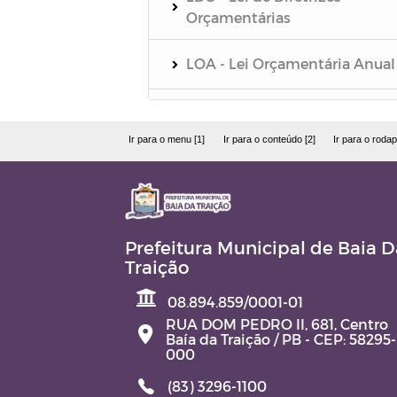
Orçamentárias
LOA - Lei Orçamentária Anual
PPA - Plano Plurianual
Ir para o menu [1]
Ir para o conteúdo [2]
Ir para o rodap
Relatório de Gestão Fiscal - R
Relatório Resumido da
Execução Orçamentária - RR
Prefeitura Municipal de Baia D
Traição
Quadro Detalhado da Despesa
QDD
08.894.859/0001-01
RUA DOM PEDRO II, 681, Centro
Baía da Traição / PB - CEP: 58295-
PCA - Prestação de Contas
000
Anual
(83) 3296-1100