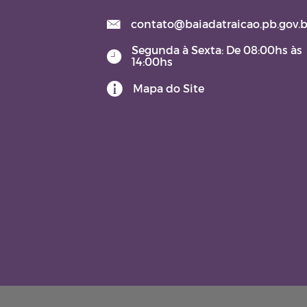
LAI (Lei de Acesso à
Informação)
contato@baiadatraicao.pb.gov.b
Segunda à Sexta: De 08:00hs às
Lei Orgânica
14:00hs
Mapa do Site
Contratos e Aditivos
DOM - Diário Oficial do
Município
JARI – JUNTA ADMINISTRATI
DE RECURSOS DE INFRAÇÕE
TERMO DE POSSE
Aviso de Licitação