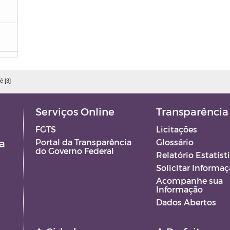
é [3]
GF
Serviços Online
Transparência
FGTS
Licitações
EO
a
Portal da Transparência
Glossário
do Governo Federal
Relatório Estatíst
 -
Solicitar Informa
Acompanhe sua
Informação
Dados Abertos