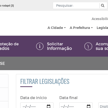
 o rodapé [3]
Acessibil
A Cidade
A Prefeitura
Legisl
oteção de
Solicitar
Acom
ados
Informação
sua s
SSE
FILTRAR LEGISLAÇÕES
Data de início
Data final