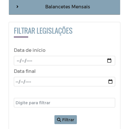
Balancetes Mensais
NOTIFICAÇÃO
FILTRAR LEGISLAÇÕES
LGPD
Data de início
ATA - FUNDEB
PORTARIA
Data final
RESOLUÇÃO
Decretos (COVID-19)
LDO - Lei de Diretrizes Orçamentárias
Filtrar