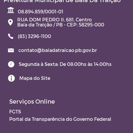
08.894.859/0001-01
Contratos e Aditivos
RUA DOM PEDRO II, 681, Centro
Baía da Traição / PB - CEP: 58295-000
DOM - Diário Oficial do Município
(83) 3296-1100
JARI – JUNTA ADMINISTRATIVA DE
contato@baiadatraicao.pb.gov.br
RECURSOS DE INFRAÇÕES
Segunda à Sexta: De 08:00hs às 14:00hs
TERMO DE POSSE
Mapa do Site
Aviso de Licitação
Serviços Online
FGTS
Portal da Transparência do Governo Federal