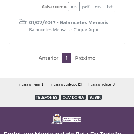
LOA - Lei Orçamentária Anual
Salvar como:
xls
pdf
csv
txt
01/07/2017 - Balancetes Mensais
PPA - Plano Plurianual
Balancetes Mensais - Clique Aqui
Relatório de Gestão Fiscal - RGF
Relatório Resumido da Execução
Anterior
1
Próximo
Orçamentária - RREO
Quadro Detalhado da Despesa - QDD
Ir para o menu [1]
Ir para o conteúdo [2]
Ir para o rodapé [3]
PCA - Prestação de Contas Anual
TELEFONES
OUVIDORIA
SUBIR
LAI (Lei de Acesso à Informação)
Lei Orgânica
Prefeitura Municipal de Baia Da Traição