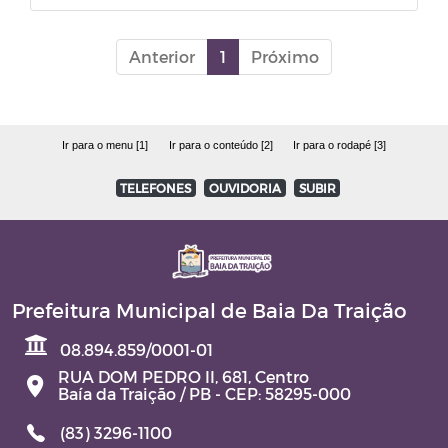
Contratos e Aditivos
Anterior
1
Próximo
DOM - Diário Oficial do Município
JARI – JUNTA ADMINISTRATIVA DE
Ir para o menu [1]
Ir para o conteúdo [2]
Ir para o rodapé [3]
RECURSOS DE INFRAÇÕES
TELEFONES
OUVIDORIA
SUBIR
TERMO DE POSSE
Aviso de Licitação
Prefeitura Municipal de Baia Da Traição
08.894.859/0001-01
RUA DOM PEDRO II, 681, Centro
Baía da Traição / PB - CEP: 58295-000
(83) 3296-1100