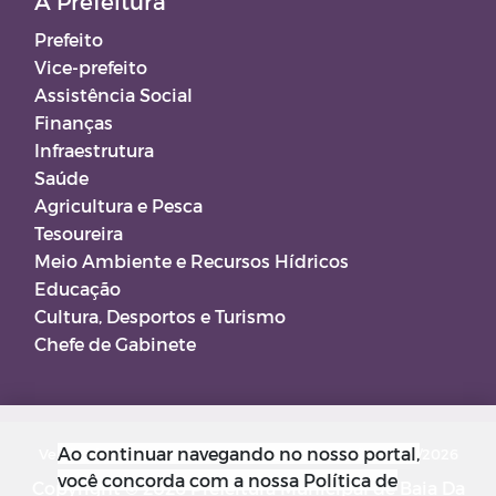
A Prefeitura
Prefeito
Vice-prefeito
Assistência Social
Finanças
Infraestrutura
Saúde
Agricultura e Pesca
Tesoureira
Meio Ambiente e Recursos Hídricos
Educação
Cultura, Desportos e Turismo
Chefe de Gabinete
Ao continuar navegando no nosso portal,
Versão do Sistema: 5.0.267
Data da Versão: 18/03/2026
você concorda com a nossa Política de
Copyright © 2026 Prefeitura Municipal de Baia Da