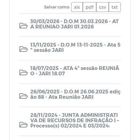
LOA - Lei Orçamentária Anual
Salvar como:
xls
pdf
csv
txt
30/03/2026 - D.O.M 30.03.2026 - AT
PPA - Plano Plurianual
A REUNIAO JARI 01.2026
Relatório de Gestão Fiscal - RGF
13/11/2025 - D.O.M 13-11-2025 - Ata 5
º sessão JARI
Relatório Resumido da Execução
Orçamentária - RREO
18/07/2025 - ATA 4ª sessão REUNIÃ
O - JARI 18.07
Quadro Detalhado da Despesa - QDD
26/06/2025 - D.O.M 26.06.2025 ediç
ão 88 - Ata Reunião JARI
PCA - Prestação de Contas Anual
28/11/2024 - JUNTA ADMINISTRATI
LAI (Lei de Acesso à Informação)
VA DE RECURSOS DE INFRAÇÃO I –
Processo(s) 02/2024 E 03/2024:
Lei Orgânica