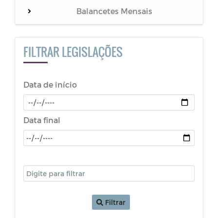
Balancetes Mensais
NOTIFICAÇÃO
FILTRAR LEGISLAÇÕES
LGPD
Data de início
ATA - FUNDEB
PORTARIA
Data final
RESOLUÇÃO
Decretos (COVID-19)
LDO - Lei de Diretrizes Orçamentárias
Filtrar