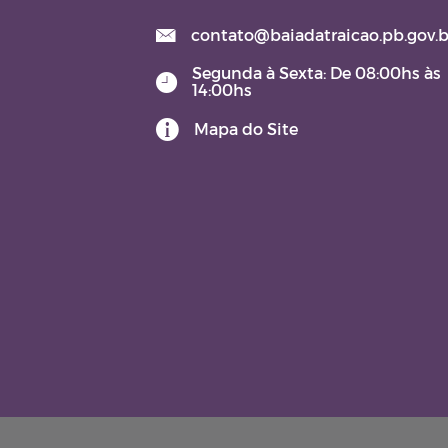
LAI (Lei de Acesso à
Informação)
contato@baiadatraicao.pb.gov.b
Segunda à Sexta: De 08:00hs às
Lei Orgânica
14:00hs
Mapa do Site
Contratos e Aditivos
DOM - Diário Oficial do
Município
JARI – JUNTA ADMINISTRATI
DE RECURSOS DE INFRAÇÕE
TERMO DE POSSE
Aviso de Licitação