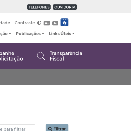
TELEFONES
OUVIDORIA
idade
Contraste
A+
A-
ação
Publicações
Links Úteis
panhe
Transparência
olicitação
Fiscal
Filtrar