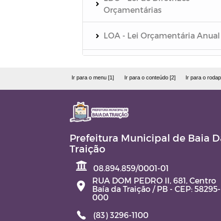
Orçamentárias
LOA - Lei Orçamentária Anual
PPA - Plano Plurianual
Ir para o menu [1]
Ir para o conteúdo [2]
Ir para o rodap
Relatório de Gestão Fiscal - R
Relatório Resumido da
Execução Orçamentária - RR
Prefeitura Municipal de Baia D
Traição
Quadro Detalhado da Despesa
QDD
08.894.859/0001-01
RUA DOM PEDRO II, 681, Centro
Baía da Traição / PB - CEP: 58295-
PCA - Prestação de Contas
000
Anual
(83) 3296-1100