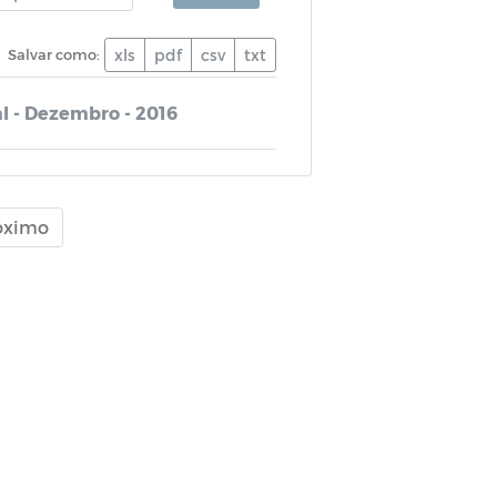
Salvar como:
xls
pdf
csv
txt
l - Dezembro - 2016
óximo