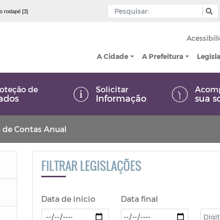
 o rodapé [3]
Acessibil
A Cidade
A Prefeitura
Legisl
oteção de
Solicitar
Acom
ados
Informação
sua s
o de Contas Anual
FILTRAR LEGISLAÇÕES
Data de início
Data final