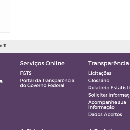
é [3]
GF
Serviços Online
Transparência
FGTS
Licitações
EO
a
Portal da Transparência
Glossário
do Governo Federal
Relatório Estatíst
 -
Solicitar Informa
Acompanhe sua
Informação
Dados Abertos