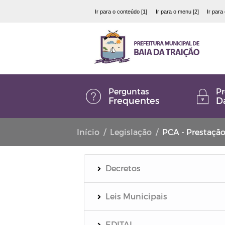
Ir para o conteúdo [1]
Ir para o menu [2]
Ir para
Perguntas
Pr
Frequentes
D
Início
Legislação
PCA - Prestaçã
Decretos
Leis Municipais
EDITAL