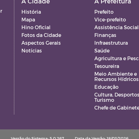
A Cidade
A Prefeitura
r
História
Prefeito
Mapa
Vice-prefeito
Hino Oficial
Assistência Social
Fotos da Cidade
Finanças
Aspectos Gerais
Infraestrutura
Notícias
Saúde
Agricultura e Pesc
Tesoureira
Meio Ambiente e
Recursos Hídricos
VA
Educação
S
Cultura, Desportos
Turismo
Chefe de Gabinet
Versão do Sistema: 5.0.267
Data da Versão: 18/03/2026