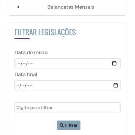
Balancetes Mensais
NOTIFICAÇÃO
FILTRAR LEGISLAÇÕES
LGPD
Data de início
ATA - FUNDEB
PORTARIA
Data final
RESOLUÇÃO
Decretos (COVID-19)
LDO - Lei de Diretrizes Orçamentárias
Filtrar