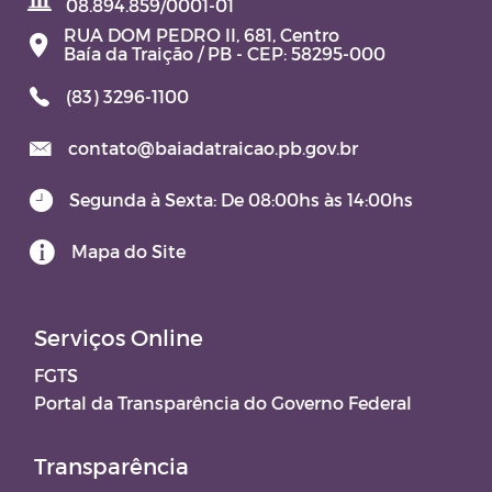
08.894.859/0001-01
RUA DOM PEDRO II, 681, Centro
Contratos e Aditivos
Baía da Traição / PB - CEP: 58295-000
(83) 3296-1100
DOM - Diário Oficial do Município
contato@baiadatraicao.pb.gov.br
JARI – JUNTA ADMINISTRATIVA DE
RECURSOS DE INFRAÇÕES
Segunda à Sexta: De 08:00hs às 14:00hs
TERMO DE POSSE
Mapa do Site
Aviso de Licitação
Serviços Online
FGTS
Portal da Transparência do Governo Federal
Transparência