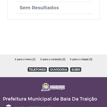
LOA - Lei Orçamentária Anual
Sem Resultados
PPA - Plano Plurianual
Relatório de Gestão Fiscal - RGF
Relatório Resumido da Execução
Orçamentária - RREO
Ir para o menu [1]
Ir para o conteúdo [2]
Ir para o rodapé [3]
Quadro Detalhado da Despesa - QDD
TELEFONES
OUVIDORIA
SUBIR
PCA - Prestação de Contas Anual
LAI (Lei de Acesso à Informação)
Prefeitura Municipal de Baia Da Traição
Lei Orgânica