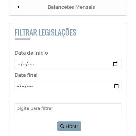
Balancetes Mensais
NOTIFICAÇÃO
FILTRAR LEGISLAÇÕES
LGPD
Data de início
ATA - FUNDEB
PORTARIA
Data final
RESOLUÇÃO
Decretos (COVID-19)
LDO - Lei de Diretrizes Orçamentárias
Filtrar