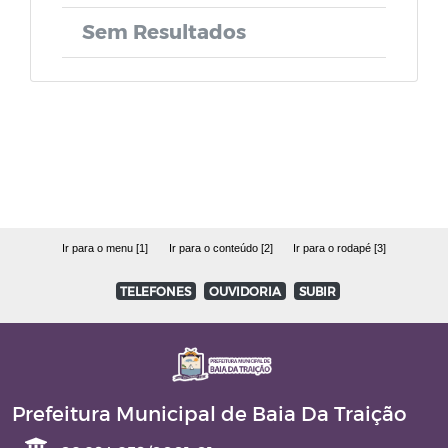
LOA - Lei Orçamentária Anual
Sem Resultados
PPA - Plano Plurianual
Relatório de Gestão Fiscal - RGF
Relatório Resumido da Execução
Orçamentária - RREO
Ir para o menu [1]
Ir para o conteúdo [2]
Ir para o rodapé [3]
Quadro Detalhado da Despesa - QDD
TELEFONES
OUVIDORIA
SUBIR
PCA - Prestação de Contas Anual
LAI (Lei de Acesso à Informação)
Prefeitura Municipal de Baia Da Traição
Lei Orgânica