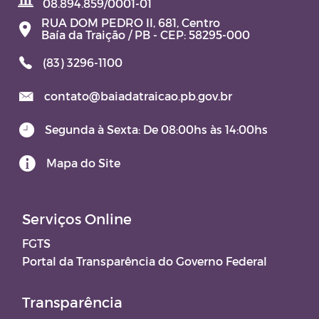
08.894.859/0001-01
RUA DOM PEDRO II, 681, Centro
Contratos e Aditivos
Baía da Traição / PB - CEP: 58295-000
(83) 3296-1100
DOM - Diário Oficial do Município
contato@baiadatraicao.pb.gov.br
JARI – JUNTA ADMINISTRATIVA DE
RECURSOS DE INFRAÇÕES
Segunda à Sexta: De 08:00hs às 14:00hs
TERMO DE POSSE
Mapa do Site
Aviso de Licitação
Serviços Online
FGTS
Portal da Transparência do Governo Federal
Transparência